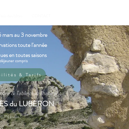
'avis des hôtes
CONTACT
5 mars au 3 novembre
rvations toute l'année
ques en toutes saisons
 déjeuner compris
ilités & Tarifs
mbre & Table chez l'habitant
ES du LUBERON
ON à vélo !