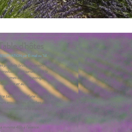
able d'hôtes
ERVATION par E-mail ou Tél.
es produits bruts, de saison,
production artisanale, et si la
es légumes de notre potager,
maculture et au naturel.
tre table autour d'une cuisine
eurs ensoleillées, d'herbes des
ncontournables de la tradition
rovençale.
 a minima 48h à l'avance.