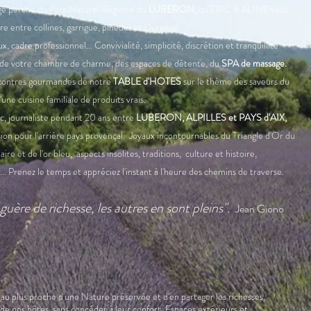
age perché du Parc Naturel Régional du
LUBERON,
qu'ERIC & ALINE vous
e entre collines, garrigue, pinèdes et Durance.
 cadre professionnel... Convivialité, simplicité, discrétion et tranquillité
 de votre chambre de charme, des espaces de détente, du
SPA de massage.
ncontres gourmandes de notre
TABLE d'HOTES
sur le thème des saveurs du
'une cuisine familiale de produits vrais.
ic, journaliste pendant 20 ans entre
LUBERON, ALPILLES et PAYS d'AIX,
ssion pour l'arrière pays provençal. Joyaux incontournables du Triangle d'Or du
ire et de l'or bleu, aspects insolites, traditions, culture et histoire,
...
Prenez le temps et appréciez l'instant à l'heure des chemins de traverse.
guère
de
richesse,
les
autres
en sont
pleins".
Jean Giono
r au plus proche d'une Nature préservée et d'en partager les richesses,
 de nos hôtes, sans concéder à leur confort. Espaces extérieurs et