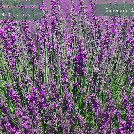
Saveurs &
N & tarifs