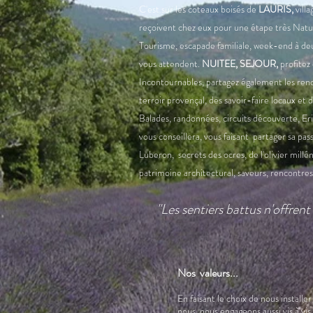
C'est sur les coteaux boisés de
LAURIS,
vill
reçoivent chez eux pour une étape très Natur
Tourisme, escapade familiale, week-end à deux,
vous attendent.
NUITEE, SEJOUR,
profitez
Incontournables, partagez également les re
terroir provençal, des savoir-faire locaux et d
Balades, randonnées, circuits découverte, Er
vous conseillera, vous faisant partager sa pa
Luberon, secrets des ocres, de l'olivier milléna
patrimoine architectural
, saveurs, rencontres
"Les
sentiers
battus
n'
offrent
Nos valeurs...
En faisant le choix de nous installe
nous nous engageons aussi vis à vis