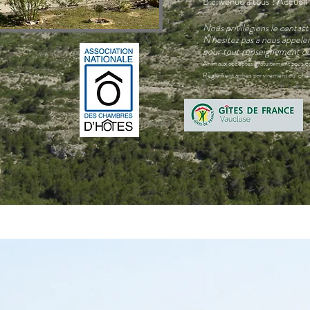
Bienvenue à tous ! Accuei
Nous privilégions le contact
N'hésitez pas à nous appele
pour tout renseignement ou
Animaux acceptés gratuitement sous c
Règlement arrhes par virement ou chèq