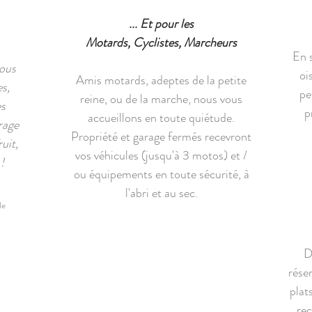
... Et pour les
Motards, Cyclistes, Marcheurs
En s
vous
oi
Amis motards, adeptes de la petite
es,
pe
reine, ou de la marche, nous vous
es
p
accueillons en toute quiétude.
rage
Propriété et garage fermés recevront
uit,
vos véhicules (jusqu'à 3 motos) et /
!
ou équipements en toute sécurité, à
l'abri et au sec.
le
D
réser
plat
rec