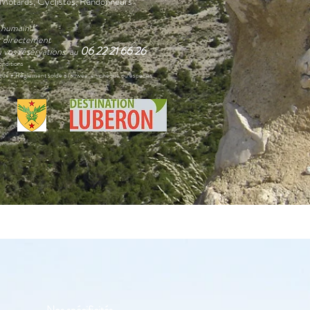
l Motards, Cyclistes, Randonneurs
 humain !
r directement
06 22 21 66 26
 vos réservations au
onditions
ue - Règlement solde à l'arrivée en chèque ou espèces
Nos spécificités...