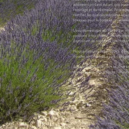
intérieurs portent autant que possi
recyclage et du réemploi. Notre li
certifier les qualités sanitaires et 
toxiques pour le corps et pour l'env
L'eau domestique est filtrée par mi
profitant à nos chênes, oliviers, h
disposition de nos hôtes nos contene
Nous proposons des produits d'hygi
douche sont réalisés à partir 
A table, petits déjeuners et dîners s
encore le Bio, nos propres cultures