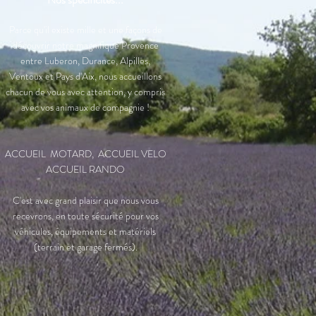
Parce qu'il existe mille et une façons de
découvrir notre magnifique Provence
entre Luberon, Durance, Alpilles,
Ventoux et Pays d'Aix, nous accueillons
chacun de vous avec attention, y compris
avec vos animaux de compagnie !
ACCUEIL MOTARD, ACCUEIL VELO
ACCUEIL RANDO
C'est avec grand plaisir que nous vous
recevrons, en toute sécurité pour vos
véhicules, équipements et matériels
(terrain et garage fermés).