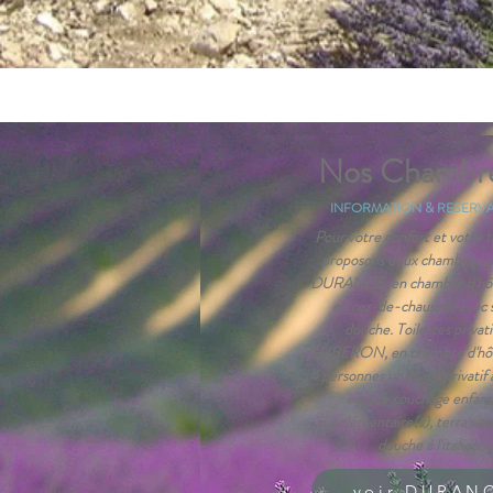
Nos Chambre
INFORMATION & RESERVATIO
Pour votre confort et votre tr
proposons deux chambres gr
DURANCE, en chambre d'hôte
en rez-de-chaussée avec sa
douche. Toilettes privat
LUBERON, en chambre d'hôtes
4 personnes un étage privatif
espace couchage enfant(
supplémentaire(s), terrasse c
douche à l'italienne
voir DURANC