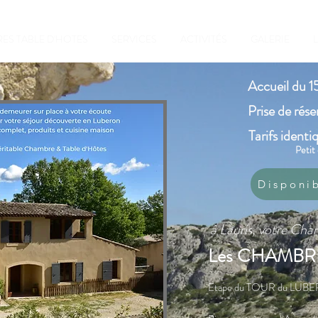
ES TABLE D'HOTES
SERVICES
ACTIVITÉS
GALERIE
L
Accueil du 1
Prise de rése
Tarifs identi
Petit
Disponib
à Lauris, votre Cha
Les CHAMBR
Etape du TOUR du LUBER