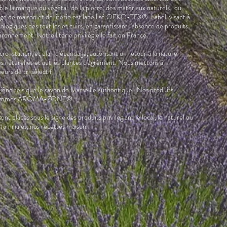
ble la marque du végétal, de la pierre, des matériaux naturels, du
nge de maison et de literie est labellisé OEKO-TEX®. Label visant à
écologiques des textiles et cuirs, en garantissant l'absence de produits
ironnement. Notre literie privilégie le fait en France.
cro-station, et plan d'épandage, autorisant un retour à la nature
aies naturelles et autres plantes d'agrément. Nous mettons à
urs de tri sélectif
ène tels que le savon de Marseille authentique. Nos produits
des gammes AROMA-ZONE®.
ont placés sous le signe des produits privilégiant le local, le naturel ou
 familiales, nos recettes maison.