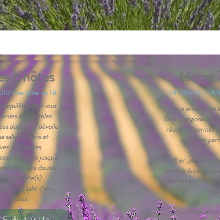
s d'hôtes
Notre T
N par E-mail ou Tél.
INFORMATION & RES
anquillité, nous vous
Nous privilégions l
andes et agréables.
locaux, régionaux, de 
s double se dévoile
récolte le permet l
 salle de bains et
cultivé en per
ives attenantes.
, vous offre jusqu'à
Au dîner, partagez no
 avec chambre double,
familiale faite de sav
s) ou adulte(s)
collines au fil des i
ouverte, salle d'eau,
p
, toilettes.
Sur réservation
E & tarifs